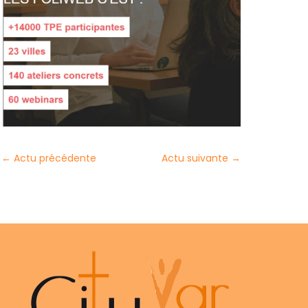
←
Actu précédente
Actu suivante
→