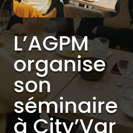
L’AGPM
organise
son
séminaire
à City’Var