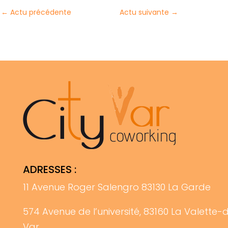
←
Actu précédente
Actu suivante
→
ADRESSES :
11 Avenue Roger Salengro 83130 La Garde
574 Avenue de l’université, 83160 La Valette-
Var