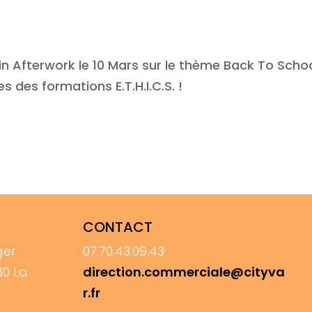
in Afterwork le 10 Mars sur le thème Back To Scho
es des formations E.T.H.I.C.S. !
CONTACT
ger
07.70.43.09.43
30 La
direction.commerciale@cityva
r.fr