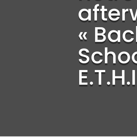
after
« Bac
Schoo
E.T.H.I