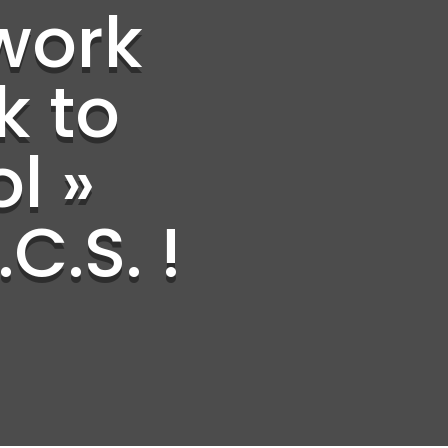
work
k to
l »
.C.S. !