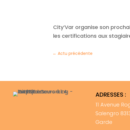
City’Var organise son procha
les certifications aux stagiair
←
Actu précédente
ADRESSES :
11 Avenue Ro
Salengro 831
Garde