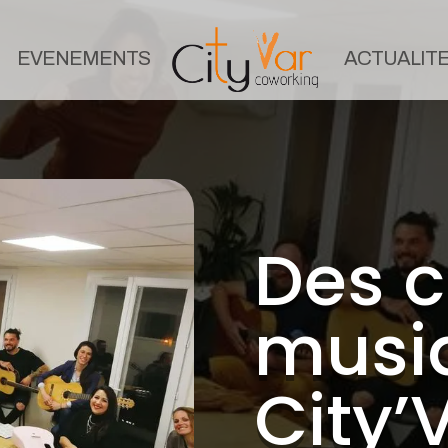
EVENEMENTS
ACTUALIT
Des c
musi
City’V