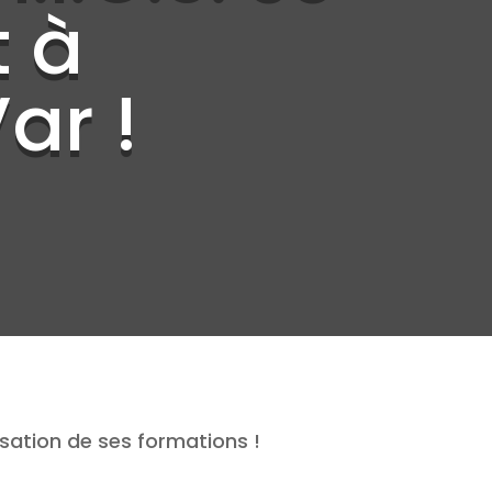
t à
ar !
alisation de ses formations !