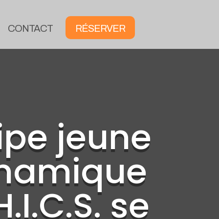
CONTACT
RÉSERVER
ipe jeune
ynamique
H.I.C.S. se