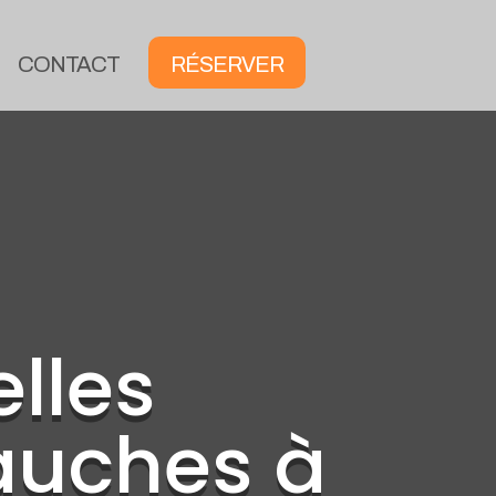
CONTACT
RÉSERVER
lles
uches à