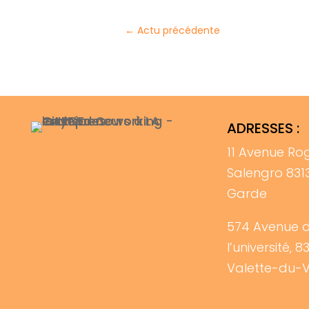
←
Actu précédente
ADRESSES :
11 Avenue Ro
Salengro 831
Garde
574 Avenue 
l’université, 8
Valette-du-