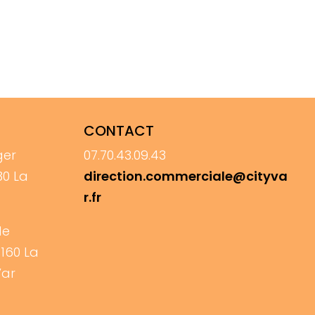
CONTACT
ger
07.70.43.09.43
30 La
direction.commerciale@cityva
r.fr
de
3160 La
Var