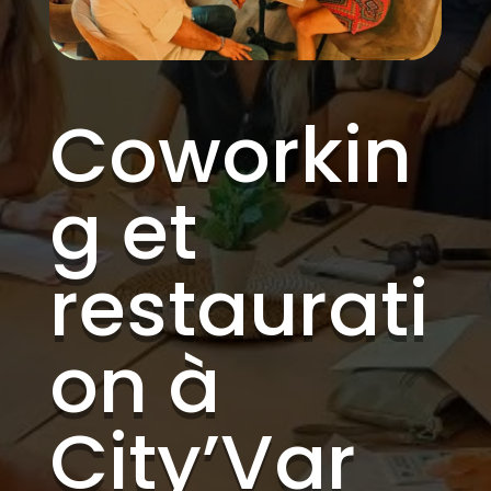
Coworkin
g et
restaurati
on à
City’Var