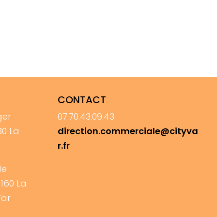
CONTACT
ger
07.70.43.09.43
30 La
direction.commerciale@cityva
r.fr
de
3160 La
Var