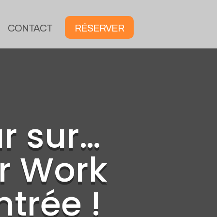
CONTACT
RÉSERVER
r sur…
er Work
ntrée !