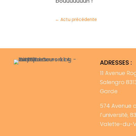
bouuuuuuuh !
←
Actu précédente
ADRESSES :
11 Avenue Ro
Salengro 831
Garde
574 Avenue 
l’université, 8
Valette-du-