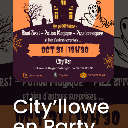
City’llowe
en Party